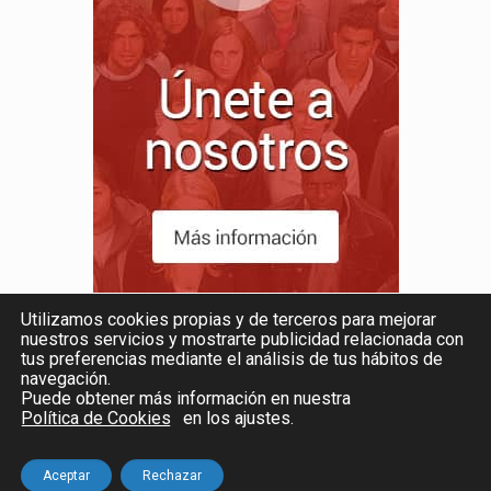
Utilizamos cookies propias y de terceros para mejorar
nuestros servicios y mostrarte publicidad relacionada con
tus preferencias mediante el análisis de tus hábitos de
navegación.
Puede obtener más información en nuestra
Política de Cookies
en los ajustes
.
© 2026 CAI |
AVISO LEGAL Y PRIVACIDAD
|
COOKIES
|
Powered by
PICTAU
Aceptar
Rechazar