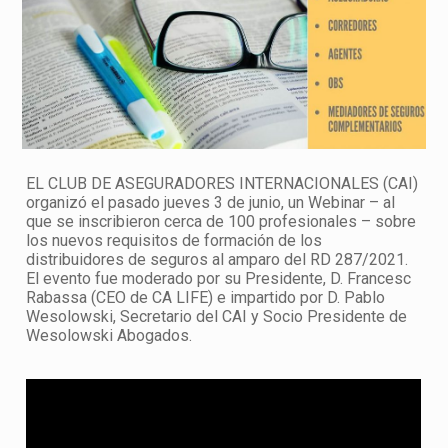
EL CLUB DE ASEGURADORES INTERNACIONALES (CAI)
organizó el pasado jueves 3 de junio, un Webinar – al
que se inscribieron cerca de 100 profesionales – sobre
los nuevos requisitos de formación de los
distribuidores de seguros al amparo del RD 287/2021.
El evento fue moderado por su Presidente, D. Francesc
Rabassa (CEO de CA LIFE) e impartido por D. Pablo
Wesolowski, Secretario del CAI y Socio Presidente de
Wesolowski Abogados.