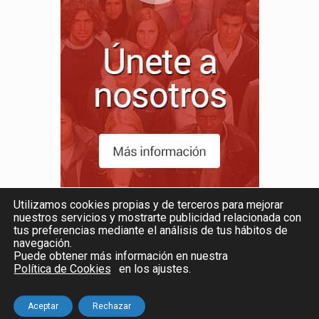
Utilizamos cookies propias y de terceros para mejorar
nuestros servicios y mostrarte publicidad relacionada con
tus preferencias mediante el análisis de tus hábitos de
navegación.
Puede obtener más información en nuestra
Política de Cookies
en los ajustes
.
© 2026 CAI |
AVISO LEGAL Y PRIVACIDAD
|
COOKIES
|
Powered by
PICTAU
Aceptar
Rechazar